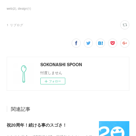
web
(
2
)
design
(
1
)
1
リブログ
SOKONASHI SPOON
忖度しません
フォロー
関連記事
祝20周年！続ける事のスゴさ！