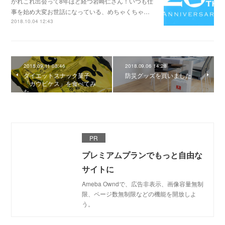
かれこれ出会って8年ほど経つ岩崎仁さん！いつも仕
事を始め大変お世話になっている、めちゃくちゃ…
2018.10.04 12:43
2018.09.11 08:46
2018.09.06 14:28
ダイエットスナック菓子
防災グッズを買いました
「ガウビケス」を食べてみ
た
PR
プレミアムプランでもっと自由な
サイトに
Ameba Owndで、広告非表示、画像容量無制
限、ページ数無制限などの機能を開放しよ
う。