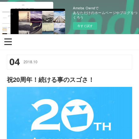
Ameba Owndで
あなただけのホームページやブログをつ
くろう
今すぐ試す
04
2018
.
10
祝20周年！続ける事のスゴさ！