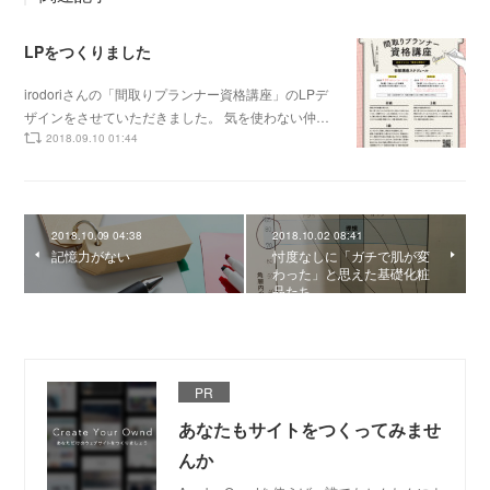
LPをつくりました
irodoriさんの「間取りプランナー資格講座」のLPデ
ザインをさせていただきました。 気を使わない仲…
2018.09.10 01:44
2018.10.09 04:38
2018.10.02 08:41
記憶力がない
忖度なしに「ガチで肌が変
わった」と思えた基礎化粧
品たち
PR
あなたもサイトをつくってみませ
んか