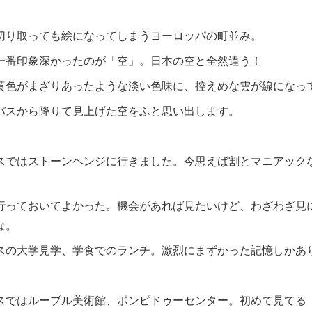
切り取っても絵になってしまうヨーロッパの町並み。
一番印象深かったのが「空」。日本の空と全然違う！
黄色がまざりあったような淡い色味に、控えめな雲が線になっ
バスから降りて見上げた空をふと思い出します。
スではストーンヘンジに行きました。今思えば割とマニアック
行っておいてよかった。機会があれば見たいけど、わざわざ見
な。
スの大学見学、学食でのランチ。激烈にまずかった記憶しかあ
スではルーブル美術館、ポンピドゥーセンター。初めて見てる