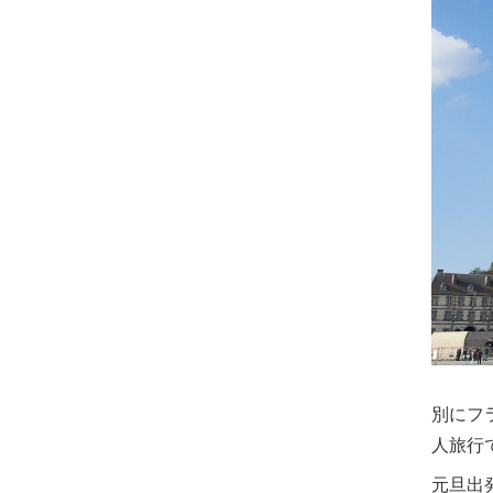
別にフ
人旅行
元旦出