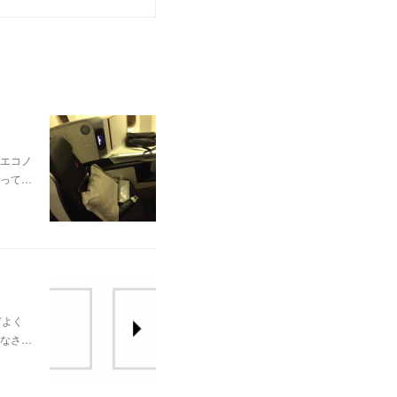
はエコノ
って…
どよく
なさ…