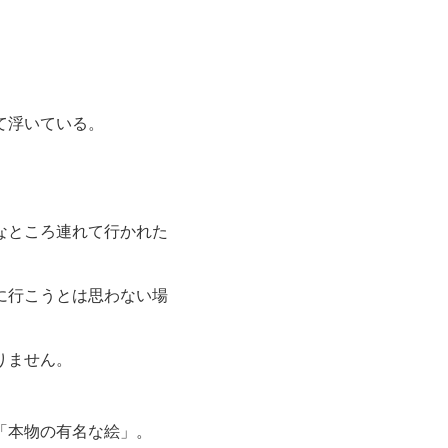
て浮いている。
なところ連れて行かれた
に行こうとは思わない場
りません。
「本物の有名な絵」。