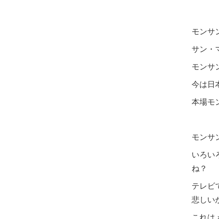
モンサ
サン・
モンサ
今は日
本場モ
モンサ
いろい
ね？
テレビ
悲しい
これは