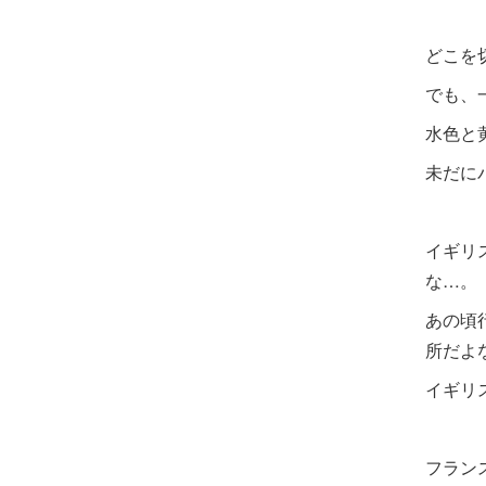
どこを
でも、
水色と
未だに
イギリ
な…。
あの頃
所だよ
イギリ
フラン