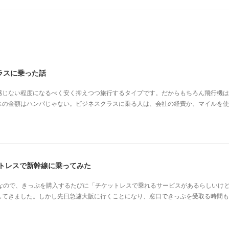
ラスに乗った話
を感じない程度になるべく安く抑えつつ旅行するタイプです。だからもちろん飛行機
スの金額はハンパじゃない。ビジネスクラスに乗る人は、会社の経費か、マイルを使
ットレスで新幹線に乗ってみた
度なので、きっぷを購入するたびに「チケットレスで乗れるサービスがあるらしいけ
してきました。しかし先日急遽大阪に行くことになり、窓口できっぷを受取る時間も