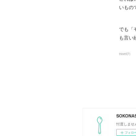
いもの
でも「
も言い
travel
(
7
)
SOKONAS
忖度しませ
フォロ