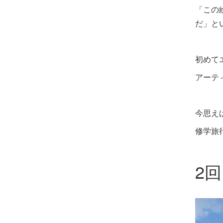
「この
だ」と
初めて
アーテ
今思え
修学旅
2