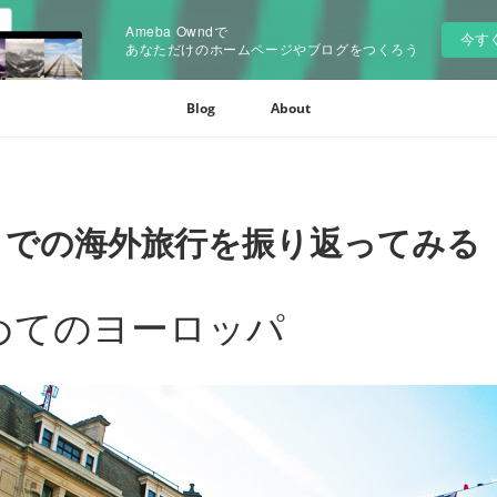
Ameba Owndで
今す
あなただけのホームページやブログをつくろう
Blog
About
までの海外旅行を振り返ってみる
めてのヨーロッパ