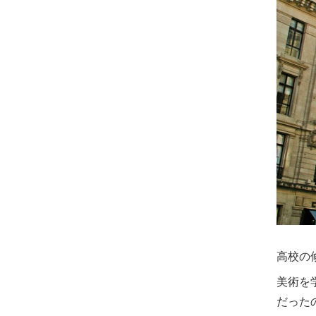
高校の
美術を
だった